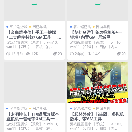
客户端游戏
网游单机
客户端游戏
网游单机
【金庸群侠传】手工一键端
【梦幻吊游】免虚拟机版+一
+上古绝学特效+GM工具+一键
键端+内置GM+局域网
启动工具
游戏配置需求 【系统】： win10、
游戏配置需求 【系统】： win10、
win11 【CPU】： 四核 【内
win11 【CPU】： 四核 【内
存】：...
存】：...
12 月前
1.2K
20
2 年前
1.4K
20
客户端游戏
网游单机
客户端游戏
网游单机
【太初绯世】110级魔改版本
【武林外传】书生版、虚拟机
虚拟机一键端带GM工具一键
版本、带GM工具
启动工具
游戏配置需求 【系统】： win10、
游戏配置需求 【系统】： win10、
win11 【CPU】： 四核 【内
win11 【CPU】： 四核 【内