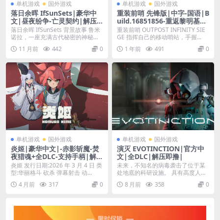
单机游戏
国外游戏
单机游戏
国外游戏
落日余晖 IfSunSets|豪华中
重装前哨 先锋版|中字-国语|B
文|昼夜纷争-亡灵契约|解压
uild.16851856-重返黎明基地-
即撸|
光辉爆破+全DLC|解压即撸|
落日余晖 IfSunSets 背景故事 鲁米
重装前哨 OUTPOST INFINITY SIE
诺拉，一座充满古代秘密的神秘岛
GE 指挥自己的移动哨站，手握...
屿。 ...
11 月前
442
0
1 年前
491
0
单机游戏
国外游戏
单机游戏
国外游戏
炎姬|豪华中文|-赤影斩魔-焚
演灭 EVOTINCTION|官方中
夜猎魂+全DLC-支持手柄|解压
文|全DLC|解压即撸|
即撸|
炎姬 发行日期:2026 年 3 月 4 日 类
未来，不知名的病毒袭击了位于某
型:华丽格斗 砍杀 弹幕射击 动...
处地底的科研设施。 具有高度人工
智能的核心系统由此...
4 月前
317
0
8 月前
358
0