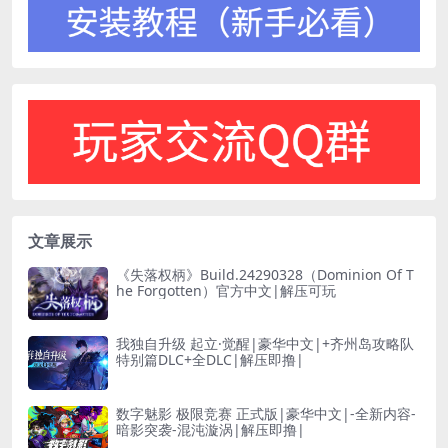
文章展示
《失落权柄》Build.24290328（Dominion Of T
he Forgotten）官方中文|解压可玩
我独自升级 起立·觉醒|豪华中文|+齐州岛攻略队
特别篇DLC+全DLC|解压即撸|
数字魅影 极限竞赛 正式版|豪华中文|-全新内容-
暗影突袭-混沌漩涡|解压即撸|