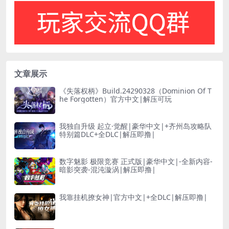
文章展示
《失落权柄》Build.24290328（Dominion Of T
he Forgotten）官方中文|解压可玩
我独自升级 起立·觉醒|豪华中文|+齐州岛攻略队
特别篇DLC+全DLC|解压即撸|
数字魅影 极限竞赛 正式版|豪华中文|-全新内容-
暗影突袭-混沌漩涡|解压即撸|
我靠挂机撩女神|官方中文|+全DLC|解压即撸|