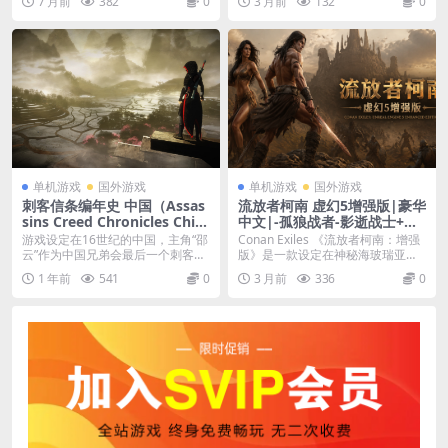
7 月前
382
0
3 月前
132
0
单机游戏
国外游戏
单机游戏
国外游戏
刺客信条编年史 中国（Assas
流放者柯南 虚幻5增强版|豪华
sins Creed Chronicles Chin
中文|-孤狼战者-影逝战士+预
a）免安装中文版
购特典+全DLC|解压即撸|
游戏设定在16世纪的中国，主角“邵
Conan Exiles 《流放者柯南：增强
云”作为中国兄弟会最后一个刺客，
版》是一款设定在神秘海玻瑞亚大
带着复仇之心重...
陆的开...
1 年前
541
0
3 月前
336
0