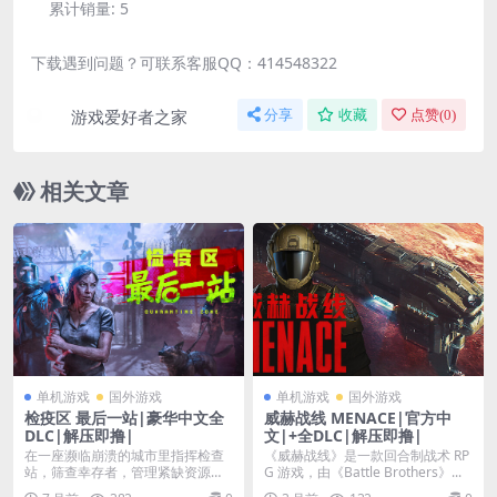
累计销量:
5
下载遇到问题？可联系客服QQ：414548322
游戏爱好者之家
分享
收藏
点赞(
0
)
相关文章
单机游戏
国外游戏
单机游戏
国外游戏
检疫区 最后一站|豪华中文全
威赫战线 MENACE|官方中
DLC|解压即撸|
文|+全DLC|解压即撸|
在一座濒临崩溃的城市里指挥检查
《威赫战线》是一款回合制战术 RP
站，筛查幸存者，管理紧缺资源，
G 游戏，由《Battle Brothers》...
抵御不死者的入侵。你...