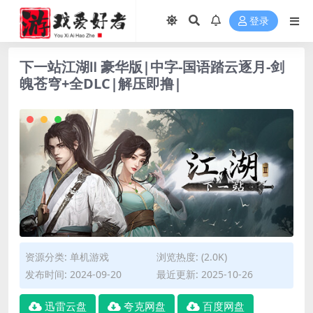
登录
下一站江湖Ⅱ 豪华版|中字-国语踏云逐月-剑
魄苍穹+全DLC|解压即撸|
资源分类:
单机游戏
浏览热度: (2.0K)
发布时间: 2024-09-20
最近更新: 2025-10-26
迅雷云盘
夸克网盘
百度网盘