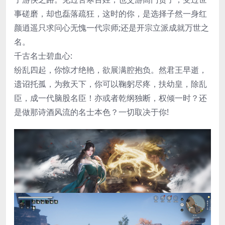
事磋磨，却也磊落疏狂，这时的你，是选择子然一身红
颜逍遥只求问心无愧一代宗师;还是开宗立派成就万世之
名。
千古名士碧血心:
纷乱四起，你惊才绝艳，欲展满腔抱负。然君王早逝，
遗诏托孤，为救天下，你可以鞠躬尽疼，扶幼皇，除乱
臣，成一代脑股名臣！亦或者乾纲独断，权倾一时？还
是做那诗酒风流的名士本色？一切取决于你!