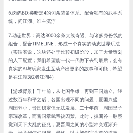
6.肉鸽BD:类暗黑4的词条装备体系、配合独有的武学系
统，问江湖、谁主沉浮
7.动态世界：高达8000余条支线奇遇、与诸多身份线的
组合，配合TIMELINE，形成一个真实的动态世界玩法
（实话实说，这块还处于比较初级阶段，加了大量策划
的人工配置；我们希望能一代一代做下去到最后，会有
真实的AI与玩家发生互动产出更多的故事和可能，希望
是在江湖3或者江湖4）
【游戏背景】千年前，从七国争雄，再到三国鼎立。经
过数百年和平之后，各国出现不同的问题，夏国兴盛，
周国弱小，晋国稳定但无法发展。二十年前，周国皇子
宗瑞改革，而晋国章武帝被囚禁。此时，掉阖谷一脉察
觉到天下大乱的征兆，夏晋周之间的小型冲突逐渐升
级，涉及到信仰归属。最终，以太初剑宗为首的道教、