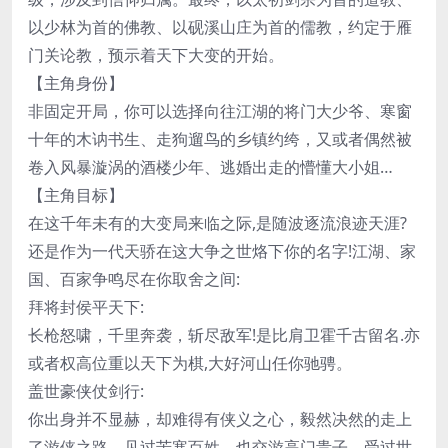
以少林为首的佛教、以砚溪山庄为首的儒教，约定于雁
门关论教，预示着天下大变的开始。
【主角身份】
非固定开局，你可以选择向往江湖的将门大少爷、寒窗
十年的木讷书生、走狗遛鸟的乡镇约绔，又或者偶然被
卷入风暴漩涡的酒楼少年、逃婚出走的懵懂大小姐…
【主角目标】
在这千年未有的大变局来临之际,是随波逐流浪迹天涯?
还是作为一代天骄在这大争之世烙下你的名字!江湖、家
国、百家争鸣尽在你取舍之间:
拜将封侯平天下:
长枪怒啸，千里奔袭，斩尽敌军!是比肩卫霍千古留名.亦
或者权高位重以天下为棋,大好河山任你驰骋。
盖世豪侠仗剑行:
你出身并不显赫，却难得有侠义之心，毅然决然的走上
了游侠之路。见过苦寒百姓，也交游高门贵子，受过世