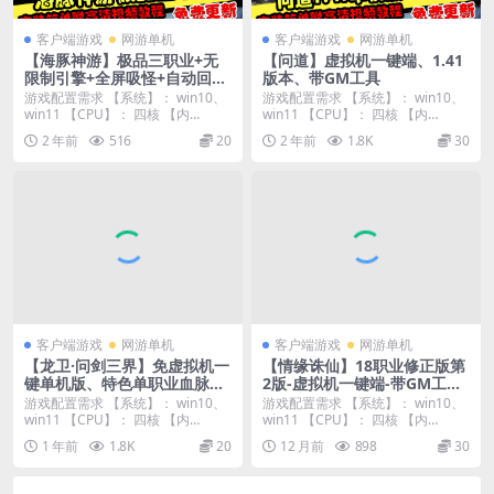
客户端游戏
网游单机
客户端游戏
网游单机
【海豚神游】极品三职业+无
【问道】虚拟机一键端、1.41
限制引擎+全屏吸怪+自动回收
版本、带GM工具
+自动挂机+200格背包
游戏配置需求 【系统】： win10、
游戏配置需求 【系统】： win10、
win11 【CPU】： 四核 【内
win11 【CPU】： 四核 【内
存】：...
存】：...
2 年前
516
20
2 年前
1.8K
30
客户端游戏
网游单机
客户端游戏
网游单机
【龙卫·问剑三界】免虚拟机一
【情缘诛仙】18职业修正版第
键单机版、特色单职业血脉觉
2版-虚拟机一键端-带GM工具-
醒、剑魔、剑帝、剑宗、神装
一键启动工具
游戏配置需求 【系统】： win10、
游戏配置需求 【系统】： win10、
潜能
win11 【CPU】： 四核 【内
win11 【CPU】： 四核 【内
存】：...
存】：...
1 年前
1.8K
20
12 月前
898
30