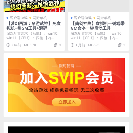
客户端游戏
网游单机
客户端游戏
网游单机
【梦幻西游：吊游武神】免虚
【仙剑神曲】虚拟机一键端带
拟机+带GM工具+源码
GM命令一键启动工具
游戏配置需求 【系统】： win10、
游戏配置需求 【系统】： win10、
win11 【CPU】： 四核 【内
win11 【CPU】： 四核 【内
存】：...
存】：...
2 年前
3.2K
20
1 月前
893
30