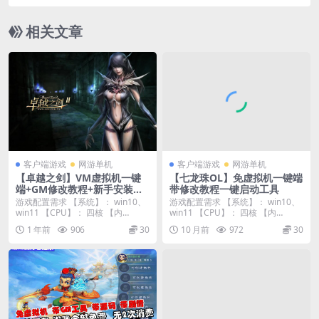
相关文章
客户端游戏
网游单机
客户端游戏
网游单机
【卓越之剑】VM虚拟机一键
【七龙珠OL】免虚拟机一键端
端+GM修改教程+新手安装教
带修改教程一键启动工具
程
游戏配置需求 【系统】： win10、
游戏配置需求 【系统】： win10、
win11 【CPU】： 四核 【内
win11 【CPU】： 四核 【内
存】：...
存】：...
1 年前
906
30
10 月前
972
30