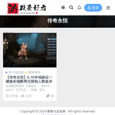
登录
传奇永恒
客户端游戏
网游单机
【传奇永恒】6.70本地验证一
键服务端断网无限制人数版本
游戏配置需求 【系统】： win10、
win11 【CPU】： 四核 【内
存】：...
2 年前
2.3K
30
Copyright © 2024
攀攀马游戏网
- All rights reserved