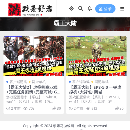
登录
霸王大陆
客户端游戏
网游单机
客户端游戏
网游单机
【霸王大陆2】虚拟机商业端
【霸王大陆】EP8-5.0 一键虚
+完整任务剧情+完整商城+GM
拟机+大背包+商城
工具
游戏配置需求 【系统】： win10、
游戏配置需求 【系统】： win10、
win11 【CPU】： 四核 【内
win11 【CPU】： 四核 【内
存】：...
存】：...
2 年前
708
30
2 年前
913
30
Copyright © 2024
攀攀马游戏网
- All rights reserved